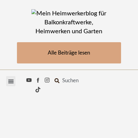
Alle Beiträge lesen
Suchen
Heimwerken & Reparatur
Balkonkraftwerke & Speicher