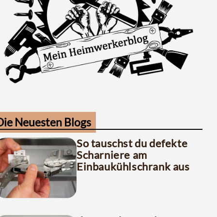
Die Neuesten Blogs
So tauschst du defekte
Scharniere am
Einbaukühlschrank aus