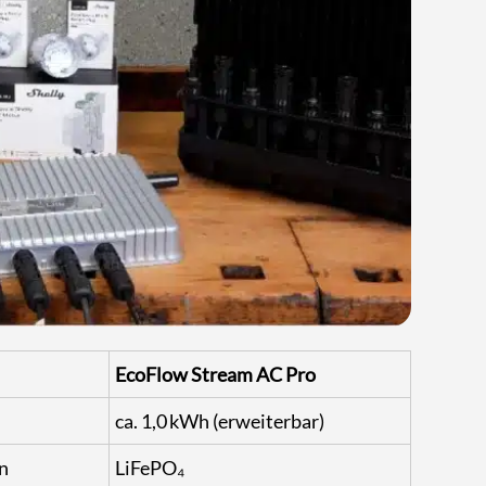
EcoFlow Stream AC Pro
ca. 1,0 kWh (erweiterbar)
en
LiFePO₄