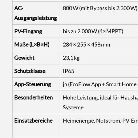
AC-
800 W (mit Bypass bis 2.300 W)
Ausgangsleistung
PV-Eingang
bis zu 2.000 W (4× MPPT)
Maße (L×B×H)
284 × 255 × 458 mm
Gewicht
23,1 kg
Schutzklasse
IP65
App-Steuerung
ja (EcoFlow App + Smart Home 
Besonderheiten
Hohe Leistung, ideal für Haush
Systeme
Einsatzbereiche
Heimenergie, Notstrom, PV-Ei